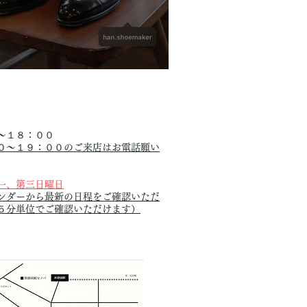
N SHOEMAKE 2025年受注会のお知らせ
間
〜１８：００
０〜１９：００のご来店はお電話願い
一、第三日曜日
ンダーから最新の日程を
ご確認いただ
５分単位でご確認いただけます）