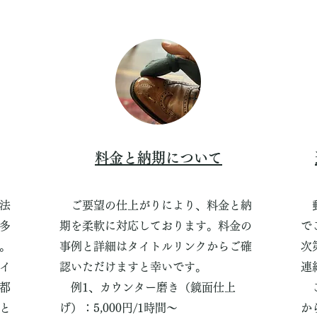
料金と納期について
法
ご要望の仕上がりにより、料金と納
郵
多
期を柔軟に対応しております。料金の
で
。
事例と詳細はタイトルリンクからご確
次
イ
認いただけますと幸いです。
連
都
例1、カウンター磨き（鏡面仕上
ご
と
げ）：5,000円/1時間〜
か