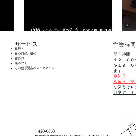
6年続けてきた、年に一度の受注会 ― HAN Shoemaker 2026年
について〜
オーダーイベント（12月中旬予定）
HA
​サービス
営業時
靴磨き
靴の補修、補強
開店時間
靴修理
１２：００
染め替え
※１８：０
その他革製品のメンテナンス
ます
定休日
水曜日、第
※営業カレ
けます（１
〒420-0858