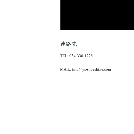
注文靴という選択 〜Khish the work 受注会
​連絡先
TEL: 054-330-1776
MAIL:
info@ys-shoeshine.com