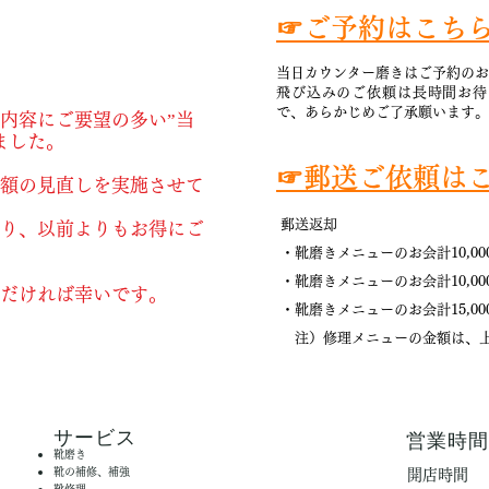
☞ご予約はこち
当日カウンター磨きはご予約のお
飛び込みのご依頼は長時間お待
で、あらかじめご了承願います。
内容にご要望の多い”当
ました。
☞郵送ご依頼は
額の見直しを実施させて
郵送返却
り、以前よりもお得にご
・
靴磨きメニュー
のお会計10,00
・
靴磨きメニュー
のお会計10,0
だければ幸いです
​。
・
靴磨きメニュー
のお会計15,0
注）修理メニューの金額は、上
​サービス
営業時
靴磨き
靴の補修、補強
開店時間