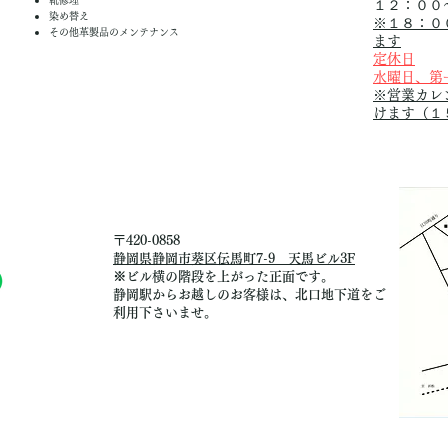
靴修理
１２：００
染め替え
※１８：０
その他革製品のメンテナンス
ます
定休日
水曜日、第
※営業カレ
けます（１
〒420-0858
静岡県静岡市葵区伝馬町7-9 天馬ビル3F
※ビル横の階段を上がった正面です。
静岡駅からお越しのお客様は、北口地下道をご
利用下さいませ。​