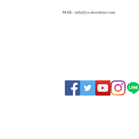
MAIL:
info@ys-shoeshine.com