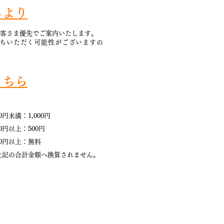
らより
客さま優先でご案内いたします。
ちいただく可能性がございますの
こちら
0円未満：1,000円
00円以上：500円
00円以上：無料
記の合計金額へ換算されません。
間