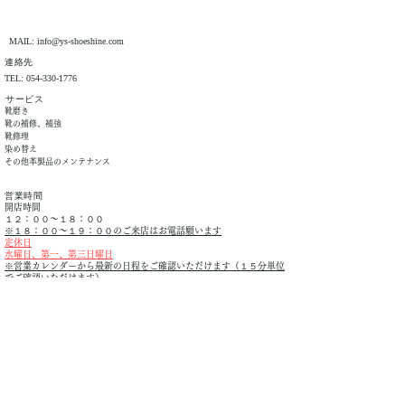
MAIL:
info@ys-shoeshine.com
​連絡先
TEL:
054-330-1776
​サービス
靴磨き
靴の補修、補強
靴修理
染め替え
その他革製品のメンテナンス
営業時間
開店時間
１２：００〜１８：００
※１８：００〜１９：００のご来店はお電話願います
定休日
水曜日、第一、第三日曜日
※営業カレンダーから最新の日程を
ご確認いただけます（１５分単位
でご確認いただけます）
〒420-0858
静岡県静岡市葵区伝馬町7-9 天馬ビル3F
※ビル横の階段を上がった正面です。
静岡駅からお越しのお客様は、北口地下道をご利用下さいませ。​