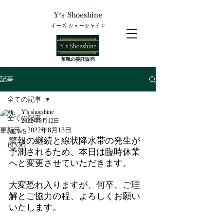
Y’s Shoeshine
イーズ シューシャイン
​革靴の委託販売
記事
全ての記事
Y's shoeshine
全ての記事
2022年8月12日
更新日：
2022年8月13日
NEWS
警報の継続と線状降水帯の発生が
BLOG
予測されるため、本日は臨時休業
へと変更させていただきます。
大変恐れ入りますが、何卒、ご理
解とご協力の程、よろしくお願い
いたします。