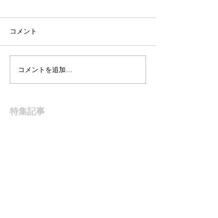
コメント
Trunk Show HAN
コメントを追加…
６月２４日、２
SHOEMAKER 2024
ランクショー概
特集記事