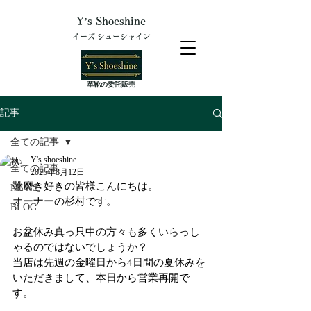
Y’s Shoeshine
イーズ シューシャイン
​革靴の委託販売
記事
全ての記事
Y's shoeshine
全ての記事
2025年8月12日
靴磨き好きの皆様こんにちは。
NEWS
オーナーの杉村です。
BLOG
お盆休み真っ只中の方々も多くいらっし
ゃるのではないでしょうか？
当店は先週の金曜日から4日間の夏休みを
いただきまして、本日から営業再開で
す。