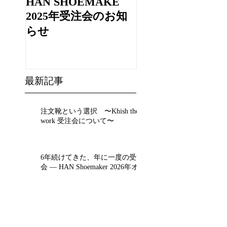
HAN SHOEMAKE
WATARU FUJIE
TRUNK SHOW
2025年受注会のお知
らせ
最新記事
注文靴という選択 〜Khish the
work 受注会について〜
6年続けてきた、年に一度の受注
会 ― HAN Shoemaker 2026年オ
ーダーイベント（12月中旬予
定）
HAN SHOEMAKE 2025
年受注会のお知らせ