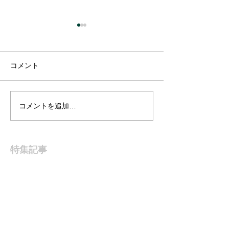
6年続けてきた、年に一度
の受注会 ― HAN
Shoemaker 2026年オーダー
高額な靴ほど、選び方を間違
コメント
イベント（12月中旬予
えると後悔が残ります。 見た
定）
目や評判だけで決めてしま
い、 「思っていたのと違っ
コメントを追加…
HAN SHOEMAK
た」と感じた経験はないでし
受注会のお知ら
ょうか。 年に一度だけ、 靴
の制作者本人と直接話し、試
特集記事
着し、オーダーできる機会が
あります。 今年も HAN
Shoemaker トランクショー を
開催予定です。 開催時期は
12月中旬。 Y’s Shoeshineにて
行います。 こんにちは、杉村
です。 私は磨き屋として