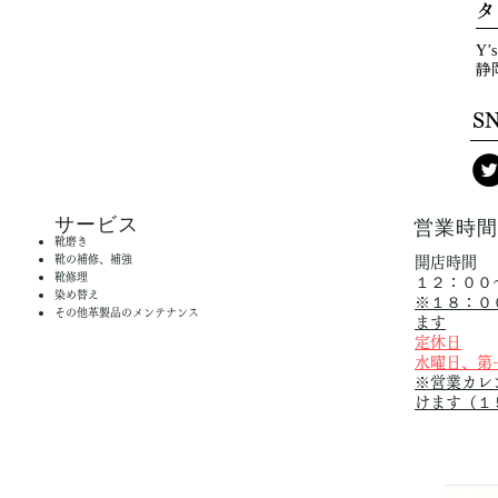
タ
Y’s
静
​S
​サービス
営業時
靴磨き
靴の補修、補強
開店時間
靴修理
１２：００
染め替え
※１８：０
その他革製品のメンテナンス
ます
定休日
水曜日、第
※営業カレ
けます（１