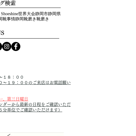
グ検索
 Shoeshine
世界大会
静岡市
静岡県
岡靴事情
静岡靴磨き
靴磨き
NS
間
〜１８：００
０〜１９：００のご来店はお電話願い
一、第三日曜日
ンダーから最新の日程を
ご確認いただ
５分単位でご確認いただけます）